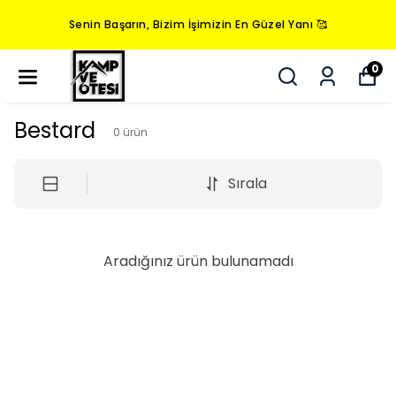
Senin Başarın, Bizim İşimizin En Güzel Yanı 🥰
0
Bestard
0
ürün
Sırala
Aradığınız ürün bulunamadı