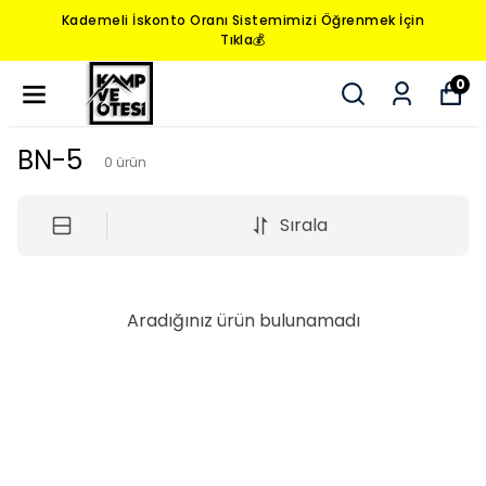
Kademeli İskonto Oranı Sistemimizi Öğrenmek İçin
Tıkla💰
0
BN-5
0
ürün
Sırala
Aradığınız ürün bulunamadı