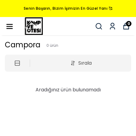
Senin Başarın, Bizim İşimizin En Güzel Yanı 🥰
0
Campora
0
ürün
Sırala
Aradığınız ürün bulunamadı