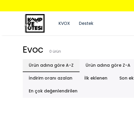
KVOX
Destek
Evoc
0
ürün
Ürün adına göre A-Z
Ürün adına göre Z-A
İndirim oranı azalan
İlk eklenen
Son ek
En çok değenlendirilen