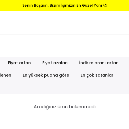
Senin Başarın, Bizim İşimizin En Güzel Yanı 🥰
Fiyat artan
Fiyat azalan
İndirim oranı artan
lenen
En yüksek puana göre
En çok satanlar
Aradığınız ürün bulunamadı