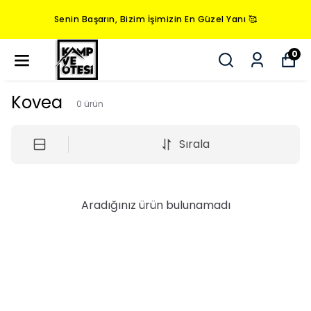
Senin Başarın, Bizim İşimizin En Güzel Yanı 🥰
0
Kovea
0
ürün
Sırala
Aradığınız ürün bulunamadı