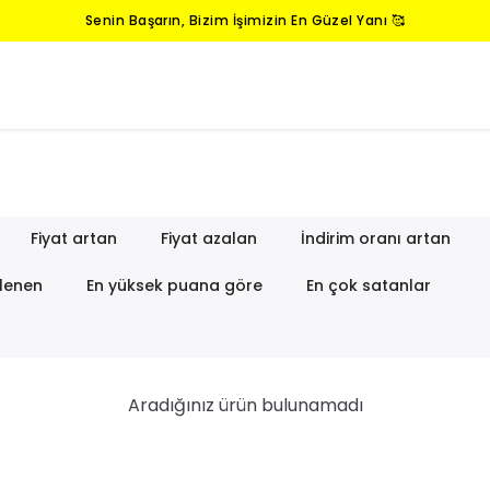
Senin Başarın, Bizim İşimizin En Güzel Yanı 🥰
Fiyat artan
Fiyat azalan
İndirim oranı artan
lenen
En yüksek puana göre
En çok satanlar
Aradığınız ürün bulunamadı