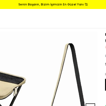
Senin Başarın, Bizim İşimizin En Güzel Yanı 🥰