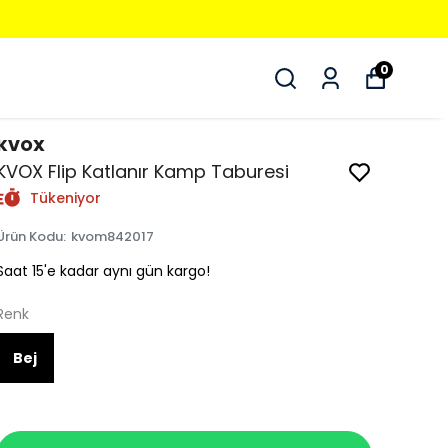
0
KVOX
KVOX Flip Katlanır Kamp Taburesi
Tükeniyor
Ürün Kodu
:
kvom842017
Saat 15'e kadar aynı gün kargo!
Renk
Bej