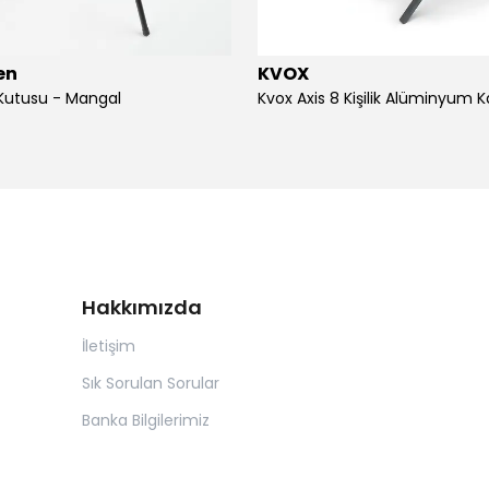
en
KVOX
 Kutusu - Mangal
Hakkımızda
İletişim
Sık Sorulan Sorular
Banka Bilgilerimiz