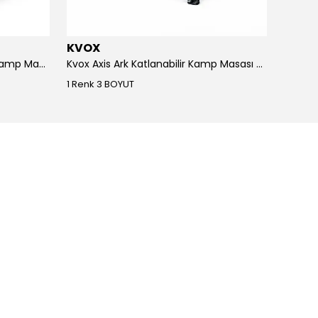
KVOX
KVOX
Kvox Axis 8 Kişilik Alüminyum Kamp Masası (Ön Sipariş)
Kvox Axis Ark Katlanabilir Kamp Masası - 2 kişilik
1 Renk 3 BOYUT
1 Renk 