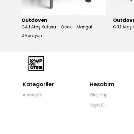
Outdoven
Outdov
KVOX Masalı Taşıma Arabası Vagon - 4 Kişilik
G4.1 Ateş Kutusu - Ocak - Mangal
G8.1 Ateş
2 Versiyon
Kategoriler
Hesabım
Anasayfa
Giriş Yap
Kayıt Ol