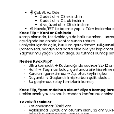
🪑 Çok Al, Az Öde:
2 adet al → %3 ek indirim
3 adet al → %4 ek indirim
4 ve üzeri al → %5 ek indirim
💳 Havale/EFT ile ödeme yap → Tüm indirimlere 
Kvox Flip – Konfor Cebinde
Kamp alanında, festivalde ya da balık tutarken… Bazen
açıldığında ise anında konfor sunan tabure.
Saniyeler içinde açılır, kurulum gerektirmez.
Güçlendir
Çantanızda, bagajınızda hatta elde bile yer kaplamaz
Yağmur mu yağdı? Sorun değil. Su tutmaz kumaşı sayesi
Neden Kvox Flip?
• Ultra kompakt → Katlandığında sadece 32×12 cm
• Hafif → Taşıması kolay, çantanda bile hissetmez
• Kurulum gerektirmez → Aç, otur, keyfini çıkar.
• Dayanıklı → Güçlendirilmiş karbon çelik iskelet.
• Su geçirmez, kolay temizlenir kumaş.
Kvox Flip, “yanımda hep olsun” diyen kampçıları
Stoklar sınırlı, yaz sezonu bitmeden konforunu cebine 
Teknik Özellikler
• Katlandığında: 32×12 cm
• Açıldığında: 32×26 cm oturum alanı, 32 cm yükse