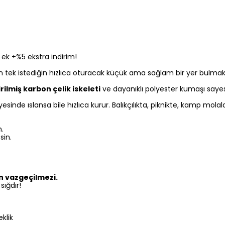
ek +%5 ekstra indirim!
 tek istediğin hızlıca oturacak küçük ama sağlam bir yer bulmakt
ilmiş karbon çelik iskeleti
ve dayanıklı polyester kumaşı saye
.
nde ıslansa bile hızlıca kurur. Balıkçılıkta, piknikte, kamp mo
.
sin.
n vazgeçilmezi.
sığdır!
klik