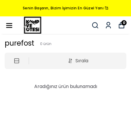
Senin Başarın, Bizim İşimizin En Güzel Yanı 🥰
0
purefost
0
ürün
Sırala
Aradığınız ürün bulunamadı