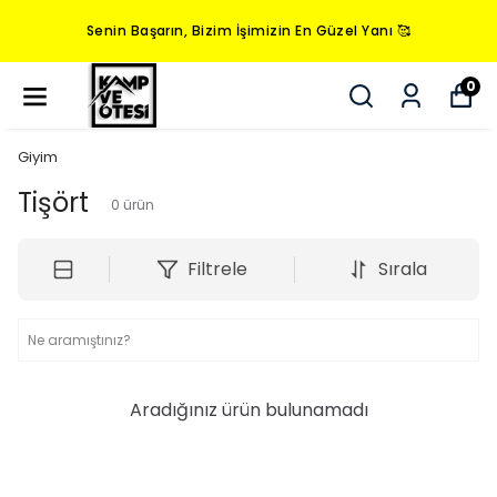
Senin Başarın, Bizim İşimizin En Güzel Yanı 🥰
0
Giyim
Tişört
0
ürün
Filtrele
Sırala
Aradığınız ürün bulunamadı