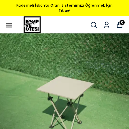
Kademeli İskonto Oranı Sistemimizi Öğrenmek İçin
Tıkla💰
0