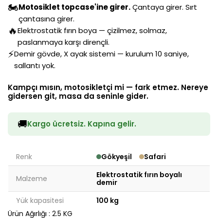
🏍️
Motosiklet topcase'ine girer.
Çantaya girer. Sırt
çantasına girer.
🔥
Elektrostatik fırın boya — çizilmez, solmaz,
paslanmaya karşı dirençli.
⚡
Demir gövde, X ayak sistemi — kurulum 10 saniye,
sallantı yok.
Kampçı mısın, motosikletçi mi — fark etmez. Nereye
gidersen git, masa da seninle gider.
🚚
Kargo ücretsiz. Kapına gelir.
Renk
Gökyeşil
Safari
Elektrostatik fırın boyalı
Malzeme
demir
Yük kapasitesi
100 kg
Ürün Ağırlığı : 2.5 KG