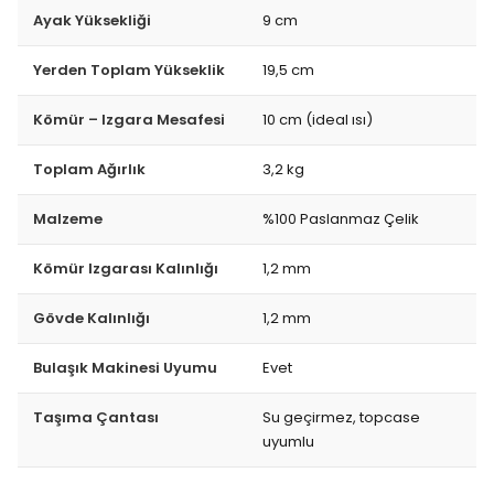
Ayak Yüksekliği
9 cm
Yerden Toplam Yükseklik
19,5 cm
Kömür – Izgara Mesafesi
10 cm (ideal ısı)
Toplam Ağırlık
3,2 kg
Malzeme
%100 Paslanmaz Çelik
Kömür Izgarası Kalınlığı
1,2 mm
Gövde Kalınlığı
1,2 mm
Bulaşık Makinesi Uyumu
Evet
Taşıma Çantası
Su geçirmez, topcase
uyumlu