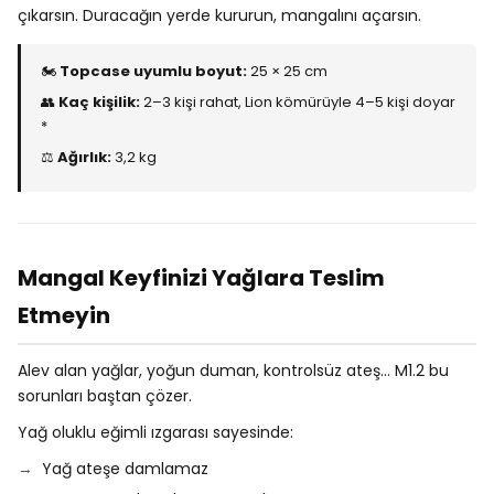
çıkarsın. Duracağın yerde kururun, mangalını açarsın.
🏍️
Topcase uyumlu boyut:
25 × 25 cm
👥
Kaç kişilik:
2–3 kişi rahat, Lion kömürüyle 4–5 kişi doyar
*
⚖️
Ağırlık:
3,2 kg
Mangal Keyfinizi Yağlara Teslim
Etmeyin
Alev alan yağlar, yoğun duman, kontrolsüz ateş… M1.2 bu
sorunları baştan çözer.
Yağ oluklu eğimli ızgarası sayesinde:
Yağ ateşe damlamaz