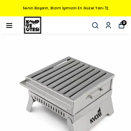
Senin Başarın, Bizim İşimizin En Güzel Yanı 🥰
0