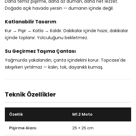
Daha temiz pişirme, daha az duman, daha net lezzet.
Doğada açık havada yersin — dumanın içinde değil.
Katlanabilir Tasarım
Kur → Pişir → Katla → Kaldır. Dakikalar içinde hazır, dakikalar
içinde toplanır. Yolculuğunu bekletmez.
Su Geçirmez Taşıma Çantası
Yağmurda yakalandın, çanta içindekini korur. Topcase'de
sıkışırken yırtılmaz — kalın, tok, dayanıklı kumaş.
Teknik Özellikler
Özellik
M1.2 Moto
Pişirme Alanı
25 × 25 cm