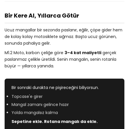
Bir Kere Al, Yıllarca Götür
Ucuz mangallar bir sezonda paslanır, eğilir, çöpe gider hem
de kolay kolay motosiklete sığmaz. Başta ucuz görünen,
sonunda pahalıya gelir.
M1.2 Moto, karbon çeliğe göre
3–4 kat maliyetli
gerçek
paslanmaz çelikle üretildi. Senin mangalın, senin rotanla
büyür — yıllarca yanında.
Bir sonraki durakta ne pişireceğini biliyorsun.
Topcase'e girer
Mangal zamanı gelince hazır
Yolda mangalsız kalma
Sepetine ekle. Rotana mangalı da ekle.