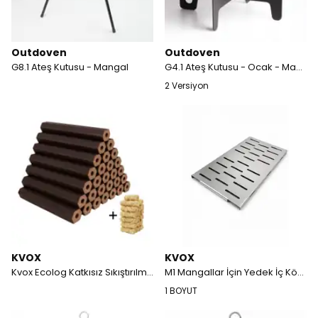
Outdoven
Outdoven
G8.1 Ateş Kutusu - Mangal
G4.1 Ateş Kutusu - Ocak - Mangal
2 Versiyon
KVOX
KVOX
Kvox Ecolog Katkısız Sıkıştırılmış %100 Kayın Briket Şömine ve Kamp Odunu - 20KG
M1 Mangallar İçin Yedek İç Kömür Izgarası
1 BOYUT