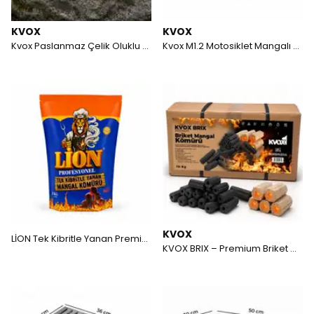
KVOX
KVOX
Kvox Paslanmaz Çelik Oluklu Ateş Üstü Izgara
Kvox M1.2 Motosiklet Mangalı %100 Paslanmaz Çelik
KVOX
LİON Tek Kibritle Yanan Premium Mangal Kömürü 1.5 Kg
KVOX BRIX – Premium Briket Mangal Kömürü (10KG)