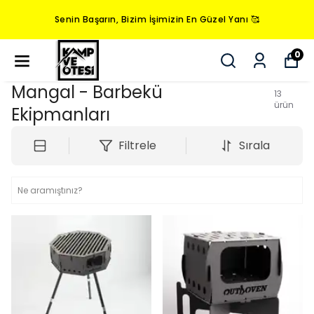
Senin Başarın, Bizim İşimizin En Güzel Yanı 🥰
0
Mangal - Barbekü
13
ürün
Ekipmanları
Filtrele
Sırala